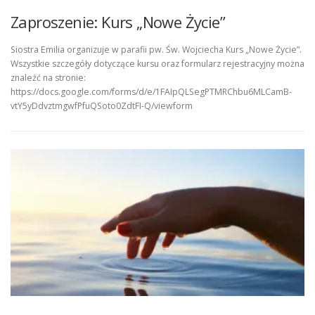
Zaproszenie: Kurs „Nowe Życie”
Siostra Emilia organizuje w parafii pw. Św. Wojciecha Kurs „Nowe Życie”.
Wszystkie szczegóły dotyczące kursu oraz formularz rejestracyjny można
znaleźć na stronie:
https://docs.google.com/forms/d/e/1FAIpQLSegPTMRChbu6MLCamB-
vtY5yDdvztmgwfPfuQSoto0ZdtFI-Q/viewform