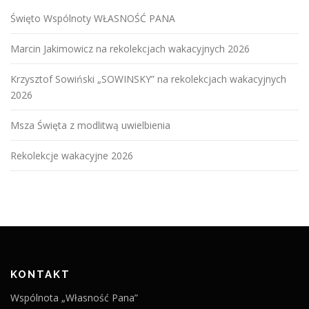
o
Święto Wspólnoty WŁASNOŚĆ PANA
w
p
Marcin Jakimowicz na rekolekcjach wakacyjnych 2026
i
s
Krzysztof Sowiński „SOWINSKY” na rekolekcjach wakacyjnych
2026
a
c
Msza Święta z modlitwą uwielbienia
h
Rekolekcje wakacyjne 2026
KONTAKT
Wspólnota „Własność Pana”