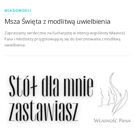
WIADOMOŚCI
Msza Święta z modlitwą uwielbienia
Zapraszamy serdecznie na Eucharystię w intencji wspólnoty Własność
Pana i młodzieży przygotowującej się do bierzmowania z modlitwą
uwielbienia.