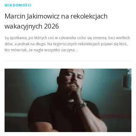
WIADOMOŚCI
Marcin Jakimowicz na rekolekcjach
wakacyjnych 2026
Są spotkania, po których coś w człowieku cicho się zmienia, bez wielkich
słów, a jednak na długo. Na tegorocznych rekolekcjach pojawi się ktoś,
kto mówi tak, że nagle wszystko zaczyna …