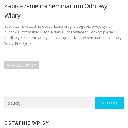
Zaproszenie na Seminarium Odnowy
Wiary
Zapraszamy wszystkie osoby, które pragną pogłębić swoje życie
duchowe, rozpoznać w sobie dary Ducha Świętego i odkryć piękno
modlitwy z Pismem Świętym, do wzięcia udziału w Seminarium Odnowy
Wiary. Przeżycie …
N
a
STARSZE WPISY
w
i
g
a
Szukaj:
c
j
a
p
OSTATNIE WPISY