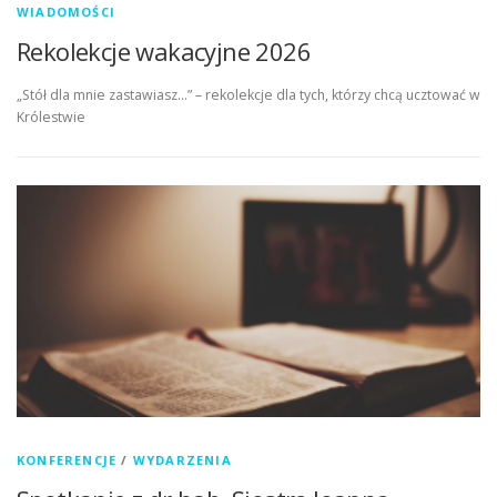
WIADOMOŚCI
Rekolekcje wakacyjne 2026
„Stół dla mnie zastawiasz…” – rekolekcje dla tych, którzy chcą ucztować w
Królestwie
KONFERENCJE
/
WYDARZENIA