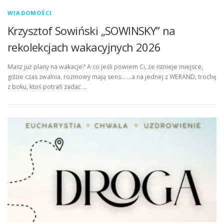
WIADOMOŚCI
Krzysztof Sowiński „SOWINSKY” na
rekolekcjach wakacyjnych 2026
Masz już plany na wakacje? A co jeśli powiem Ci, że istnieje miejsce,
gdzie czas zwalnia, rozmowy mają sens… …a na jednej z WERAND, trochę
z boku, ktoś potrafi zadać …